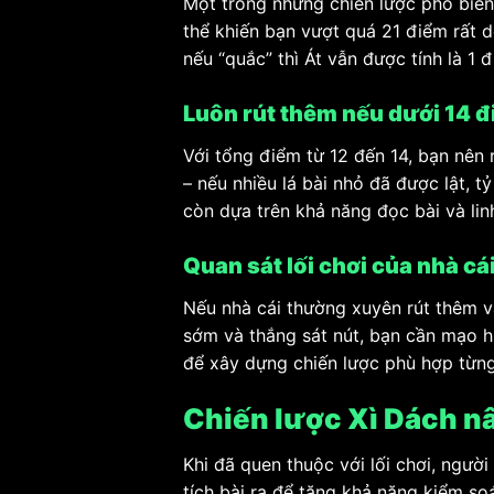
Một trong những chiến lược phổ biến 
thể khiến bạn vượt quá 21 điểm rất dễ
nếu “quắc” thì Át vẫn được tính là 1 
Luôn rút thêm nếu dưới 14 
Với tổng điểm từ 12 đến 14, bạn nên 
– nếu nhiều lá bài nhỏ đã được lật, t
còn dựa trên khả năng đọc bài và lin
Quan sát lối chơi của nhà cá
Nếu nhà cái thường xuyên rút thêm v
sớm và thắng sát nút, bạn cần mạo h
để xây dựng chiến lược phù hợp từng
Chiến lược Xì Dách n
Khi đã quen thuộc với lối chơi, ngườ
tích bài ra để tăng khả năng kiểm so