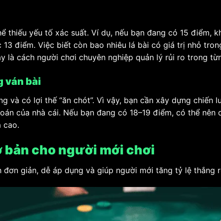
ể thiếu yếu tố xác suất. Ví dụ, nếu bạn đang có 15 điểm, k
c 13 điểm.
Việc biết còn bao nhiêu lá bài có giá trị nhỏ tro
ây là cách người chơi chuyên nghiệp quản lý rủi ro trong từ
g ván bài
ng và có lợi thế “ăn chót”. Vì vậy, bạn cần xây dựng chiến
án của nhà cái. Nếu bạn đang có 18–19 điểm, có thể nên dừ
á cao.
ơ bản cho người mới chơi
đơn giản, dễ áp dụng và giúp người mới tăng tỷ lệ thắng rõ 