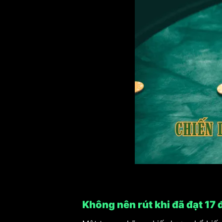
Không nên rút khi đã đạt 17 