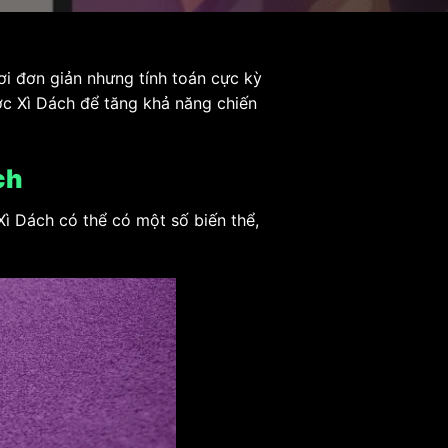
hơi đơn giản nhưng tính toán cực kỳ
ợc Xì Dách để tăng khả năng chiến
ch
Xì Dách có thể có một số biến thể,