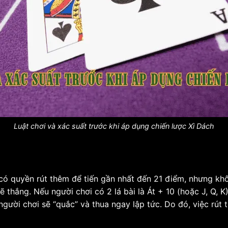
Luật chơi và xác suất trước khi áp dụng chiến lược Xì Dách
 có quyền rút thêm để tiến gần nhất đến 21 điểm, nhưng kh
ẽ thắng. Nếu người chơi có 2 lá bài là Át + 10 (hoặc J, Q, 
người chơi sẽ “quắc” và thua ngay lập tức. Do đó, việc rút 