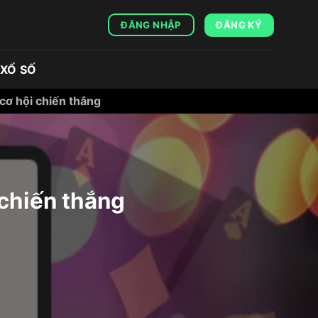
ĐĂNG KÝ
ĐĂNG NHẬP
XỔ SỐ
cơ hội chiến thắng
 chiến thắng