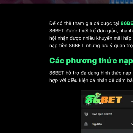
Để có thể tham gia cá cược tại
86B
86BET được thiết kế đơn giản, nhanh
hội nhận được nhiều khuyến mãi hấp d
nạp tiền 86BET, những lưu ý quan trọ
Các phương thức nạp 
86BET hỗ trợ đa dạng hình thức nạp t
hợp với điều kiện cá nhân để đảm bả