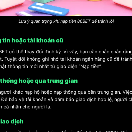
Lưu ý quan trọng khi nạp tiền 86BET để tránh lỗi
 tin hoặc tài khoản cũ
BET có thể thay đổi định kỳ. Vì vậy, bạn cần chắc chắn rằn
hất. Tuyệt đối không ghi nhớ tài khoản ngân hàng cũ để trán
hật thông tin mới nhất từ giao diện “Nạp tiền”.
 thống hoặc qua trung gian
người khác nạp hộ hoặc nạp thông qua bên trung gian. Việc
Để bảo vệ tài khoản và đảm bảo giao dịch hợp lệ, người ch
n cá nhân cho người lạ.
giao dịch