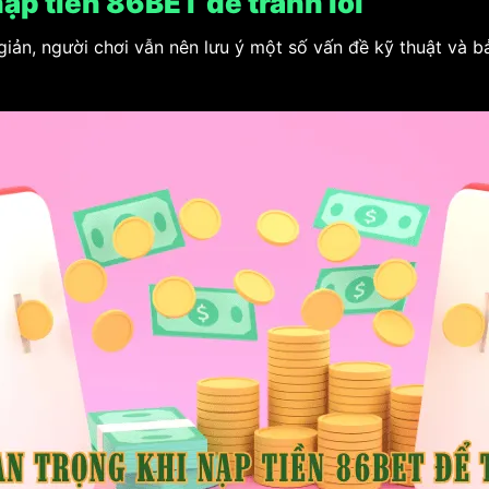
nạp tiền 86BET để tránh lỗi
 giản, người chơi vẫn nên lưu ý một số vấn đề kỹ thuật và 