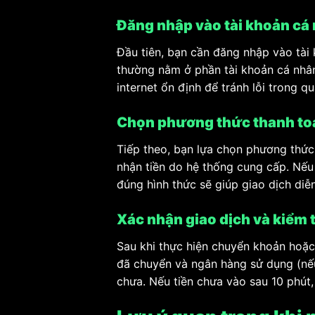
Đăng nhập vào tài khoản cá
Đầu tiên, bạn cần đăng nhập vào tài
thường nằm ở phần tài khoản cá nhân
internet ổn định để tránh lỗi trong qu
Chọn phương thức thanh to
Tiếp theo, bạn lựa chọn phương thức
nhận tiền do hệ thống cung cấp. Nếu
đúng hình thức sẽ giúp giao dịch diễ
Xác nhận giao dịch và kiểm 
Sau khi thực hiện chuyển khoản hoặc 
đã chuyển và ngân hàng sử dụng (nếu
chưa. Nếu tiền chưa vào sau 10 phút, 