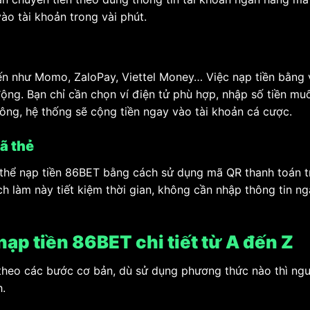
ào tài khoản trong vài phút.
ến như Momo, ZaloPay, Viettel Money… Việc nạp tiền bằng v
i động. Bạn chỉ cần chọn ví điện tử phù hợp, nhập số tiền 
công, hệ thống sẽ cộng tiền ngay vào tài khoản cá cược.
ã thẻ
ó thể nạp tiền 86BET bằng cách sử dụng mã QR thanh toán 
ch làm này tiết kiệm thời gian, không cần nhập thông tin n
p tiền 86BET chi tiết từ A đến Z
theo các bước cơ bản, dù sử dụng phương thức nào thì ngườ
h.