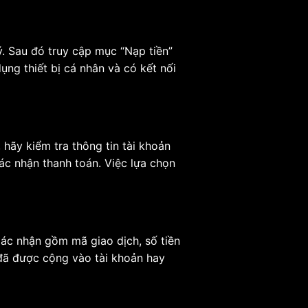
. Sau đó truy cập mục “Nạp tiền”
ng thiết bị cá nhân và có kết nối
hãy kiểm tra thông tin tài khoản
ác nhận thanh toán. Việc lựa chọn
xác nhận gồm mã giao dịch, số tiền
 đã được cộng vào tài khoản hay
.