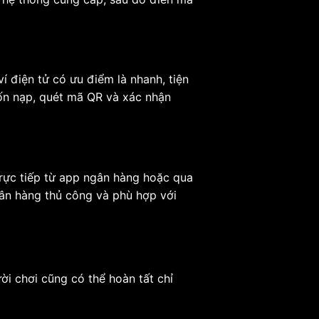
í điện tử có ưu điểm là nhanh, tiện
muốn nạp, quét mã QR và xác nhận
trực tiếp từ app ngân hàng hoặc qua
gân hàng thủ công và phù hợp với
i chơi cũng có thể hoàn tất chỉ