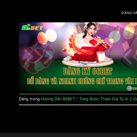
ĐĂNG V
Đăng trong
Hướng Dẫn 86BET – Từng Bước Tham Gia Từ A-Z D