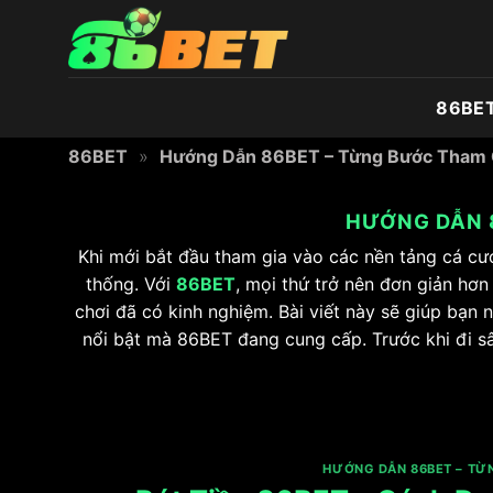
Bỏ
qua
nội
dung
86BE
86BET
»
Hướng Dẫn 86BET – Từng Bước Tham 
HƯỚNG DẪN 8
Khi mới bắt đầu tham gia vào các nền tảng cá cượ
thống. Với
86BET
, mọi thứ trở nên đơn giản hơn
chơi đã có kinh nghiệm. Bài viết này sẽ giúp bạn
nổi bật mà 86BET đang cung cấp. Trước khi đi sâ
HƯỚNG DẪN 86BET – TỪ